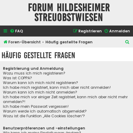
Forum Hildesheimer
Streuobstwiesen
FAQ
Registrieren
Anmelden
S
Foren-Übersicht
Häufig gestellte Fragen
u
Häufig gestellte Fragen
c
h
Registrierung und Anmeldung
e
Wozu muss ich mich registrieren?
Was ist COPPA?
Warum kann ich mich nicht registrieren?
Ich habe mich registriert, kann mich aber nicht anmelden!
Warum kann ich mich nicht anmelden?
Ich habe mich vor einiger Zeit registriert, kann mich aber nicht mehr
anmelden?!
Ich habe mein Passwort vergessen!
Warum werde ich automatisch abgemeldet?
Wozu ist die Funktion „Alle Cookies löschen“?
Benutzerpräferenzen und -einstellungen
Wie kann ich meine Einstellungen ändern?