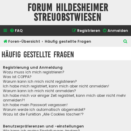
Forum Hildesheimer
Streuobstwiesen
FAQ
Registrieren
Anmelden
S
Foren-Übersicht
Häufig gestellte Fragen
u
Häufig gestellte Fragen
c
h
Registrierung und Anmeldung
e
Wozu muss ich mich registrieren?
Was ist COPPA?
Warum kann ich mich nicht registrieren?
Ich habe mich registriert, kann mich aber nicht anmelden!
Warum kann ich mich nicht anmelden?
Ich habe mich vor einiger Zeit registriert, kann mich aber nicht mehr
anmelden?!
Ich habe mein Passwort vergessen!
Warum werde ich automatisch abgemeldet?
Wozu ist die Funktion „Alle Cookies löschen“?
Benutzerpräferenzen und -einstellungen
Wie kann ich meine Einstellungen ändern?