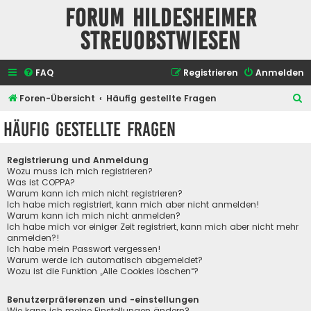
Forum Hildesheimer
Streuobstwiesen
FAQ
Registrieren
Anmelden
S
Foren-Übersicht
Häufig gestellte Fragen
u
Häufig gestellte Fragen
c
h
Registrierung und Anmeldung
e
Wozu muss ich mich registrieren?
Was ist COPPA?
Warum kann ich mich nicht registrieren?
Ich habe mich registriert, kann mich aber nicht anmelden!
Warum kann ich mich nicht anmelden?
Ich habe mich vor einiger Zeit registriert, kann mich aber nicht mehr
anmelden?!
Ich habe mein Passwort vergessen!
Warum werde ich automatisch abgemeldet?
Wozu ist die Funktion „Alle Cookies löschen“?
Benutzerpräferenzen und -einstellungen
Wie kann ich meine Einstellungen ändern?